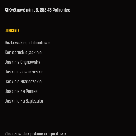
Květnové nám. 3, 252 43 Průhonice
JASKINIE
Bozkowskie j. dolomitowe
Koniepruskie jaskinie
Jaskinia Chýnowska
Jaskinie Jaworzicskie
Jaskinie Mladeczskie
Jaskinie Na Pomezi
Jaskinia Na Szpiczaku
Zbraszowskie jaskinie aragonitowe