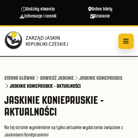
Przejdź do treści
Godziny otwarcia
Online bilety
Informacje i cennik
Działanie
STRONA GŁÓWNA
ODWIEDŹ JASKINIE
JASKINIE KONIEPRUSKIE
JASKINIE KONIEPRUSKIE - AKTUALNOŚCI
JASKINIE KONIEPRUSKIE -
AKTUALNOŚCI
Na tej stronie wymienione są tylko aktualne wydarzenia związane z
Jaskiniami Koněpruskimi