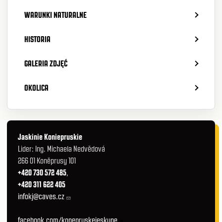
WARUNKI NATURALNE
HISTORIA
GALERIA ZDJĘĆ
OKOLICA
Jaskinie Koniepruskie
Lider: Ing. Michaela Nedvědová
266 01 Koněprusy 101
+420 730 572 485
,
+420 311 622 405
infokj@caves.cz
facebook.com/konepruskejeskyne