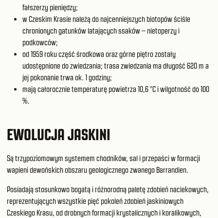
fałszerzy pieniędzy;
w Czeskim Krasie należą do najcenniejszych biotopów ściśle
chronionych gatunków latających ssaków – nietoperzy i
podkowców;
od 1959 roku część środkowa oraz górne piętro zostały
udostępnione do zwiedzania; trasa zwiedzania ma długość 620 m a
jej pokonanie trwa ok. 1 godziny;
mają całorocznie temperaturę powietrza 10,6 °C i wilgotność do 100
%.
EWOLUCJA JASKINI
Są trzypoziomowym systemem chodników, sal i przepaści w formacji
wapieni dewońskich obszaru geologicznego zwanego Barrandien.
Posiadają stosunkowo bogatą i różnorodną paletę zdobień naciekowych,
reprezentujących wszystkie pięć pokoleń zdobień jaskiniowych
Czeskiego Krasu, od drobnych formacji krystalicznych i koralikowych,