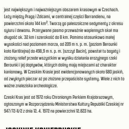
jest największym i najważniejszym obszarem krasowym w Czechach.
Leży między Pragą i Zdicami, w centralnej części Barrandienu, na
2
powierzchni około 144 km
. Tworzą go paleozoiczne sedymenty z okresu
syluru i dewonu. Przerywane pasmo przeważnie wapiennych skał ma
długość ok. 32 km i szerokość do 8 km. Pomimo stosunkowo małej
wysokości nad poziomem morza, od 209 m n. p. m. (poziom Berounki
koło Karlštejna) do 498,9 m n. p. m. (szczyt Bacín), powstał tu bogaty i
złożony relief przede wszystkim w wyniku działania erozyjnego rzeki
Berounki i jej dopływów, których doliny mają miejscami aż charakter
kanionowy. W Czeskim Krasie jest ewidencjonowanych około 680 jaskiń,
od zwykłych pieczar aż po złożone przepaściste systemy. Wiele z nich to
ważne znaleziska archeologicze.
Czeski Kras jest od 1972 roku Chronionym Parkiem Krajobrazowym,
ogłoszonym w Rozporządzeniu Ministerstwa Kultury Republiki Czeskiej nr
947/72-II/2 z dnia 12. 4. 1972 na powierzchni 12.823 ha.