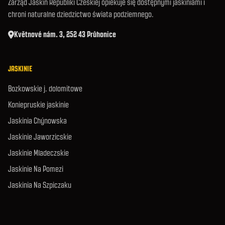
Zarząd Jaskiń Republiki Czeskiej opiekuje się dostępnymi jaskiniami i
chroni naturalne dziedzictwo świata podziemnego.
Květnové nám. 3, 252 43 Průhonice
JASKINIE
Bozkowskie j. dolomitowe
Koniepruskie jaskinie
Jaskinia Chýnowska
Jaskinie Jaworzicskie
Jaskinie Mladeczskie
Jaskinie Na Pomezi
Jaskinia Na Szpiczaku