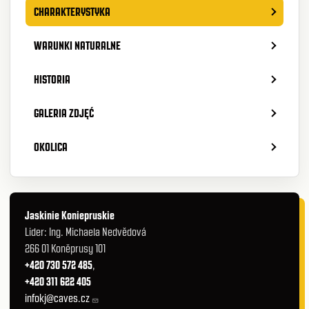
CHARAKTERYSTYKA
WARUNKI NATURALNE
HISTORIA
GALERIA ZDJĘĆ
OKOLICA
Jaskinie Koniepruskie
Lider: Ing. Michaela Nedvědová
266 01 Koněprusy 101
+420 730 572 485
,
+420 311 622 405
infokj@caves.cz