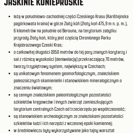
JASKINIE KONIEPRUSKIE
leżą w południowo-zachodniej części Czeskiego Krasu (Karlštejnska
pagórkowata kraina) w górze Zlatý kůň (Złoty koń 475,9 m n. p. m.),
6 kilometrów na południe od Berouna, na terytorium zabytku
przyrody Złoty koń, który jest częścią Chronionego Parku
Krajobrazowego Czeski Kras;
o całkowitej długości 2050 metrów do tej pory znanych korytarzy i
sal z różnicą wysokości (deniwelacją) przekraczającą 70 metrów,
tworzy trzypiętrowy system, największy w Czechach;
są unikatowym fenomenem geomorfologicznym, znaleziskiem
paleozoicznych skamienielin i stanowiskiem mineralogicznym o
znaczeniu światowym;
są cennym znaleziskiem paleontologicznym pozostałości
szkieletów kręgowców i innych zwierząt zamieszkujących
terytorium centralnych Czech od trzeciorzędu po współczesność;
są stanowiskiem archeologicznym ze znaleziskami pozostałości
szkieletów ludzi i ich narzędzi z wczesnej epoki kamiennej;
w średniowieczu były wykorzystywane jako tajny warsztat