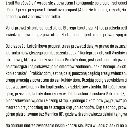
Z sali Marešová síň wraca się z powrotem i kontynuuje po długich schodach
dóm aż przed przepaść Letošníkova propast (4), gdzie trasa się rozgałęzi
schody w dół z poręczą pośrodku.
Po jej prawej stronie schodzi się do Starego korytarza (4) i po przejściu pęt
zwiedzający wracają z powrotem. Nad schodami jest komin prowadzący na g
Od przepaści Letošníkova propast trasa prowadzi dalej w prawo do sztuczn
kierunku największego pomieszczenia Jaskiń Koniepruskich, sali Proškův 
stropowej, którą wchodzi się do sali Proškův dóm, jest następna tutejsza 
najstarszych i najciekawszych elementów zdobienia Jaskiń Koniepruskich 
koniepruska“. Proškův dóm jest najdalej położoną częścią trasy zwiedzani
drogą wracają z powrotem do sali Kuklův dóm. Przejdą pod głazowiskiem do
jest wystawionych kilka kopii znalezisk szkieletów z jaskiń. Od kości tra
górę, przez salę Petrův dóm i znów w dół do jaskini Jaroslava Petrboka (7
nieoczekiwanie wysoki i złożony strop. Z jednego z kominów „wypływa“ pot
metrach przychodzimy do żelaznych krętych schodów. Kręte schody prow
górne piętro, zwane też Mennica (8), gdzie w średniowieczu działał tajny w
Na górnym piętrze zwiedzanie jaskiń kończy się. Przy wyjściu z jaskini n