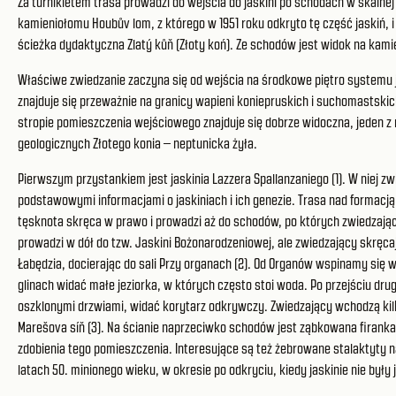
Za turnikietem trasa prowadzi do wejścia do jaskini po schodach w skalnej
kamieniołomu Houbův lom, z którego w 1951 roku odkryto tę część jaskiń, i
ścieżka dydaktyczna Zlatý kůň (Złoty koń). Ze schodów jest widok na kam
Właściwe zwiedzanie zaczyna się od wejścia na środkowe piętro systemu 
znajduje się przeważnie na granicy wapieni koniepruskich i suchomastski
stropie pomieszczenia wejściowego znajduje się dobrze widoczna, jeden z
geologicznych Złotego konia – neptunicka żyła.
Pierwszym przystankiem jest jaskinia Lazzera Spallanzaniego (1). W niej zw
podstawowymi informacjami o jaskiniach i ich genezie. Trasa nad formac
tęsknota skręca w prawo i prowadzi aż do schodów, po których zwiedzając
prowadzi w dół do tzw. Jaskini Bożonarodzeniowej, ale zwiedzający skręcaj
Łabędzia, docierając do sali Przy organach (2). Od Organów wspinamy się w
glinach widać małe jeziorka, w których często stoi woda. Po przejściu dru
oszklonymi drzwiami, widać korytarz odkrywczy. Zwiedzający wchodzą kilk
Marešova síň (3). Na ścianie naprzeciwko schodów jest ząbkowana firanka
zdobienia tego pomieszczenia. Interesujące są też żebrowane stalaktyty n
latach 50. minionego wieku, w okresie po odkryciu, kiedy jaskinie nie były