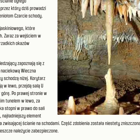
 ścianie byłego
 przez który dziś prowadzi
ieniołom Czarcie schody.
jaskiniowego, które
ch. Zaraz za wejściem w
 rzadkich okazów
iedzający zapoznają się z
ją naciekową Wieczna
y schodzą niżej. Korytarz
ą w lewo, przejdą salą U
 górę. Po prawej stronie w
gim tunelem w lewo, za
a stopni w prawo do sali
, najładniejszy element
a zwisającej ścianie na schodami. Część zdobienia została niestety zniszczon
 jeszcze należycie zabezpieczone.