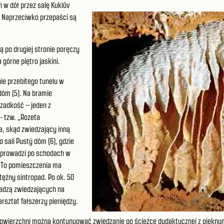
 w dół przez salę Kuklův
a. Naprzeciwko przepaści są
lą po drugiej stronie poręczy
órne piętro jaskini.
ie przebitego tunelu w
dóm (5). Na bramie
rzadkość – jeden z
- tzw. „Rozeta
a, skąd zwiedzający inną
 sali Pustý dóm (6), gdzie
sa prowadzi po schodach w
). To pomieszczenia ma
ężny sintropad. Po ok. 50
adzą zwiedzających na
arsztat fałszerzy pieniędzy.
a powierzchni można kontynuować zwiedzanie po ścieżce dydaktycznej z piękny