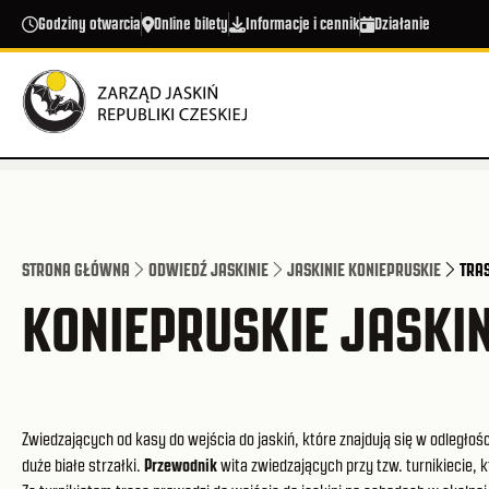
Przejdź do treści
Godziny otwarcia
Online bilety
Informacje i cennik
Działanie
STRONA GŁÓWNA
ODWIEDŹ JASKINIE
JASKINIE KONIEPRUSKIE
TRA
KONIEPRUSKIE JASKIN
Zwiedzających od kasy do wejścia do jaskiń, które znajdują się w odległośc
duże białe strzałki.
Przewodnik
wita zwiedzających przy tzw. turnikiecie, k