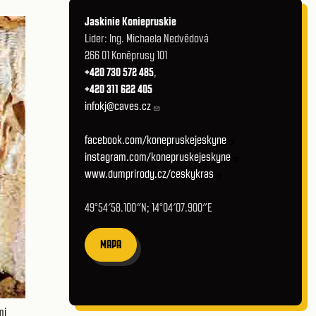
Jaskinie Koniepruskie
Lider: Ing. Michaela Nedvědová
266 01 Koněprusy 101
+420 730 572 485
,
+420 311 622 405
infokj@caves.cz
facebook.com/konepruskejeskyne
instagram.com/konepruskejeskyne
www.dumprirody.cz/ceskykras
49°54′58.100″N; 14°04′07.900″E
MAPA
mi