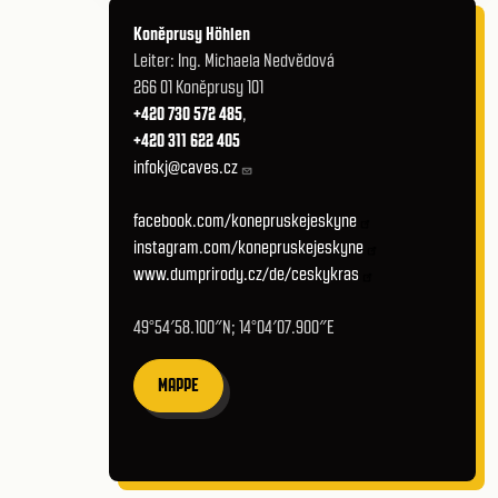
Koněprusy Höhlen
Leiter: Ing. Michaela Nedvědová
266 01 Koněprusy 101
+420 730 572 485
,
+420 311 622 405
infokj@caves.cz
facebook.com/konepruskejeskyne
instagram.com/konepruskejeskyne
www.dumprirody.cz/de/ceskykras
49°54′58.100″N; 14°04′07.900″E
MAPPE