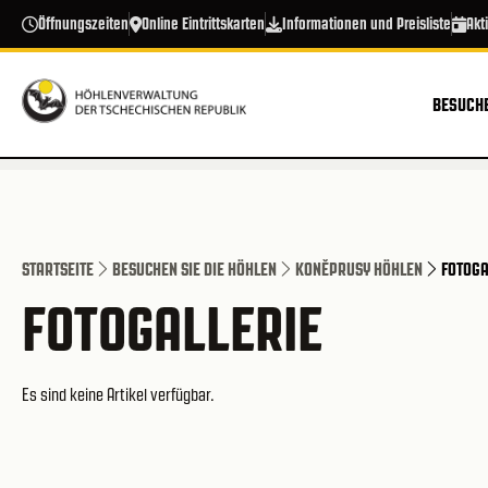
Direkt zum Inhalt
Öffnungszeiten
Online Eintrittskarten
Informationen und Preisliste
Akt
BESUCHE
STARTSEITE
BESUCHEN SIE DIE HÖHLEN
KONĚPRUSY HÖHLEN
FOTOGA
FOTOGALLERIE
Es sind keine Artikel verfügbar.