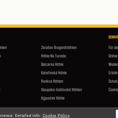
SERVIC
öhlen
Zbrašov Aragonithöhlen
Für di
n
Höhle Na Turoldu
Online
Balcarka Höhle
Webka
Kateřinská Höhle
Erklär
Punkva Höhlen
Schut
í
Sloupsko-šošůvské Höhlen
Cookie
Výpustek Höhle
lten.
rience. Detailed info:
Cookie Policy
.