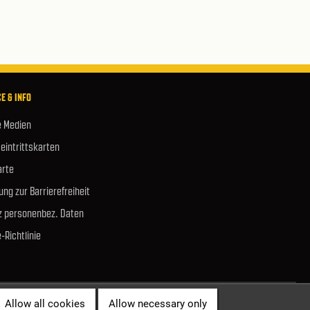
E & INFO
e Medien
 eintrittskarten
rte
ung zur Barrierefreiheit
z personenbez. Daten
-Richtlinie
Allow all cookies
Allow necessary only