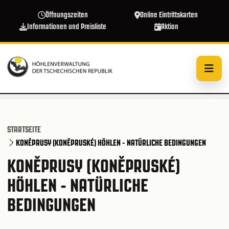
Direkt zum Inhalt
Öffnungszeiten
Online Eintrittskarten
Informationen und Preisliste
Aktion
STARTSEITE
KONĚPRUSY (KONĚPRUSKÉ) HÖHLEN - NATÜRLICHE BEDINGUNGEN
KONĚPRUSY (KONĚPRUSKÉ)
HÖHLEN - NATÜRLICHE
BEDINGUNGEN