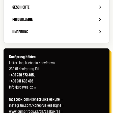
GESCHICHTE
FOTOGALLERIE
UMGEBUNG
Koněprusy Höhlen
Leiter: Ing. Michaela Nedvědová
266 01 Koněprusy 101
+420 730 572 485
,
+420 311 622 405
infokj@caves.cz
facebook.com/konepruskejeskyne
instagram.com/konepruskejeskyne
www.dumprirody.cz/de/ceskykras