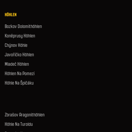
HÖHLEN
Bozkov Dolomithöhlen
Koněprusy Höhlen
Chýnov Höhle
Javoříčko Höhlen
Mladeč Höhlen
Höhlen Na Pomezí
Höhle Na Špičáku
Zbrašov Aragonithöhlen
Höhle Na Turoldu