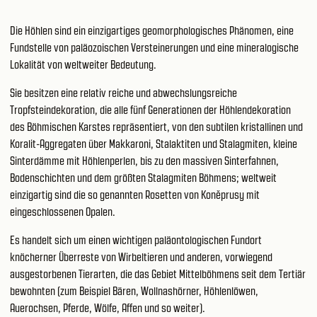
Die Höhlen sind ein einzigartiges geomorphologisches Phänomen, eine
Fundstelle von paläozoischen Versteinerungen und eine mineralogische
Lokalität von weltweiter Bedeutung.
Sie besitzen eine relativ reiche und abwechslungsreiche
Tropfsteindekoration, die alle fünf Generationen der Höhlendekoration
des Böhmischen Karstes repräsentiert, von den subtilen kristallinen und
Koralit-Aggregaten über Makkaroni, Stalaktiten und Stalagmiten, kleine
Sinterdämme mit Höhlenperlen, bis zu den massiven Sinterfahnen,
Bodenschichten und dem größten Stalagmiten Böhmens; weltweit
einzigartig sind die so genannten Rosetten von Koněprusy mit
eingeschlossenen Opalen.
Es handelt sich um einen wichtigen paläontologischen Fundort
knöcherner Überreste von Wirbeltieren und anderen, vorwiegend
ausgestorbenen Tierarten, die das Gebiet Mittelböhmens seit dem Tertiär
bewohnten (zum Beispiel Bären, Wollnashörner, Höhlenlöwen,
Auerochsen, Pferde, Wölfe, Affen und so weiter).