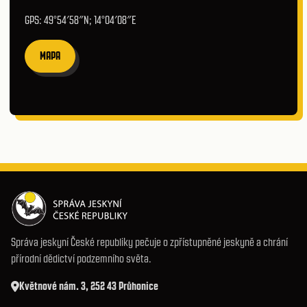
GPS: 49°54′58″N; 14°04′08″E
MAPA
Správa jeskyní České republiky pečuje o zpřístupněné jeskyně a chrání
přírodní dědictví podzemního světa.
Květnové nám. 3, 252 43 Průhonice