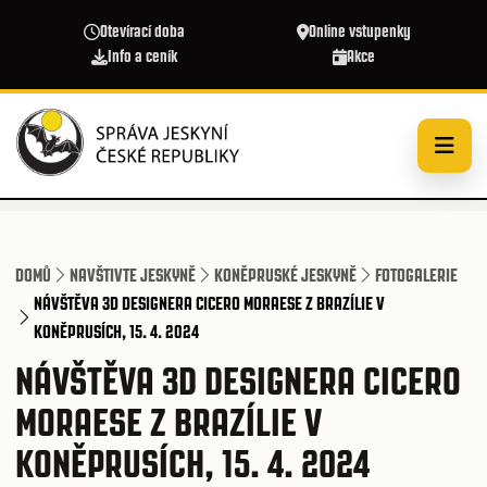
Přejít k hlavnímu obsahu
Otevírací doba
Online vstupenky
Info a ceník
Akce
DOMŮ
NAVŠTIVTE JESKYNĚ
KONĚPRUSKÉ JESKYNĚ
FOTOGALERIE
NÁVŠTĚVA 3D DESIGNERA CICERO MORAESE Z BRAZÍLIE V
KONĚPRUSÍCH, 15. 4. 2024
NÁVŠTĚVA 3D DESIGNERA CICERO
MORAESE Z BRAZÍLIE V
KONĚPRUSÍCH, 15. 4. 2024