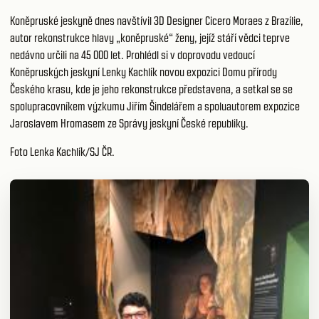
Koněpruské jeskyně dnes navštívil 3D Designer Cicero Moraes z Brazílie,
autor rekonstrukce hlavy „koněpruské“ ženy, jejíž stáří vědci teprve
nedávno určili na 45 000 let. Prohlédl si v doprovodu vedoucí
Koněpruských jeskyní Lenky Kachlík novou expozici Domu přírody
Českého krasu, kde je jeho rekonstrukce představena, a setkal se se
spolupracovníkem výzkumu Jiřím Šindelářem a spoluautorem expozice
Jaroslavem Hromasem ze Správy jeskyní České republiky.
Foto Lenka Kachlík/SJ ČR.