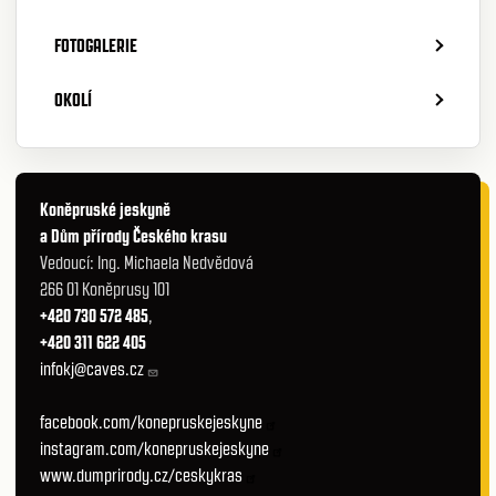
FOTOGALERIE
OKOLÍ
Koněpruské jeskyně
a Dům přírody Českého krasu
Vedoucí: Ing. Michaela Nedvědová
266 01 Koněprusy 101
+420 730 572 485
,
+420 311 622 405
infokj@caves.cz
facebook.com/konepruskejeskyne
instagram.com/konepruskejeskyne
www.dumprirody.cz/ceskykras