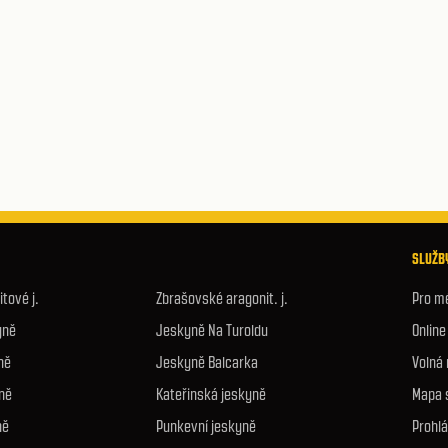
SLUŽBY
tové j.
Zbrašovské aragonit. j.
Pro m
yně
Jeskyně Na Turoldu
Onlin
ně
Jeskyně Balcarka
Volná
ně
Kateřinská jeskyně
Mapa 
ně
Punkevní jeskyně
Prohlá