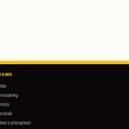
 A INFO
édia
e vstupenky
 místa
stránek
šení o přístupnosti