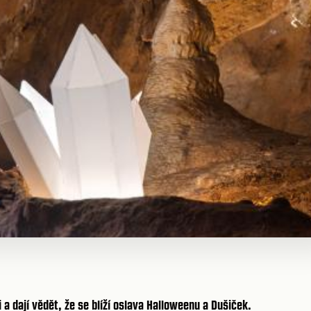
 a dají vědět, že se blíží oslava Halloweenu a Dušiček.