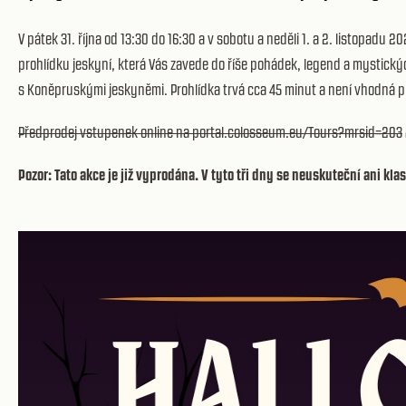
V pátek 31. října od 13:30 do 16:30 a v sobotu a neděli 1. a 2. listopadu
prohlídku jeskyní, která Vás zavede do říše pohádek, legend a mystický
s Koněpruskými jeskyněmi. Prohlídka trvá cca 45 minut a není vhodná pro d
Předprodej vstupenek online na
portal.colosseum.eu/Tours?mrsid=203
Pozor: Tato akce je již vyprodána. V tyto tři dny se neuskuteční ani kla