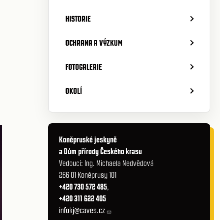
HISTORIE
OCHRANA A VÝZKUM
FOTOGALERIE
OKOLÍ
Koněpruské jeskyně
a Dům přírody Českého krasu
Vedoucí: Ing. Michaela Nedvědová
266 01 Koněprusy 101
+420 730 572 485
,
+420 311 622 405
infokj@caves.cz