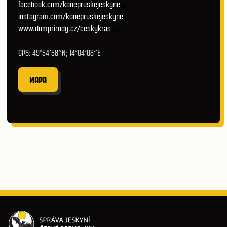
facebook.com/konepruskejeskyne
instagram.com/konepruskejeskyne
www.dumprirody.cz/ceskykras
GPS: 49°54′58″N; 14°04′08″E
MAPA