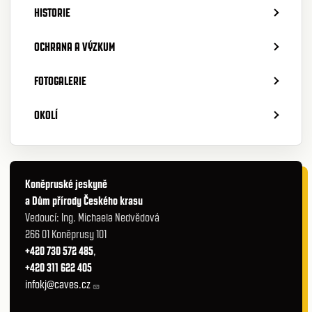
HISTORIE
OCHRANA A VÝZKUM
FOTOGALERIE
OKOLÍ
Koněpruské jeskyně
a Dům přírody Českého krasu
Vedoucí: Ing. Michaela Nedvědová
266 01 Koněprusy 101
+420 730 572 485
,
+420 311 622 405
infokj@caves.cz