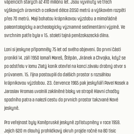
vápencích starých až 410 miliónů let. Jsou vyvinuty ve třech
výškových úrovních o celkové délce 2050 metrů a výškovém rozpětí
přes 70 metrů. Mají bohatou krápníkovou výzdobu a mimořádně
paleontologicky a archeologicky významné sedimentární výplně. Ve
svrchním patře byla v 15. století tajná penězokazecká dílna.
Loni si jeskyne připomněly 75 let od svého objevení. Do první části
pronikli 14. září 1950 lomaři Mareš, Štěpán, Jiránek a Chvojka, když se
po odstřelu v lomu Zlatý koník otevřel na konci závalu drobný otvor s
průvanem. 15. října postoupili do dalších prostor s rozsáhlou
krápníkovou výzdobou. 23. července 1965 pak jeskyňáři Pavel Nosek a
Jaroslav Hromas uvolnili zaklíněné bloky ve stropě Hlavní chodby
spodního patra a nalezli cestu do prvních prostor takzvané Nové
jeskyně.
Pro veřejnost byly Koněpruské jeskyně zpřístupněny v roce 1959.
Jejich 620 m dlouhý prohlídkový okruh projde ročně na 80 tisíc