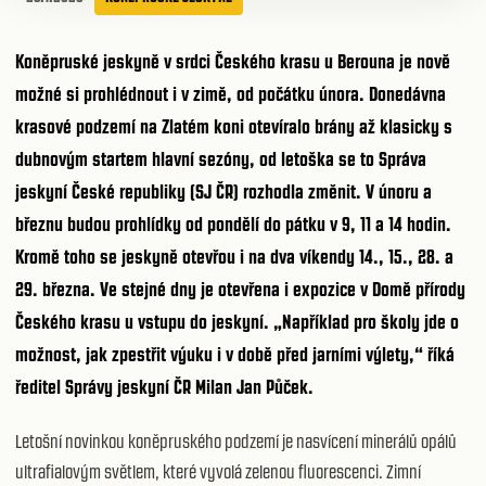
Koněpruské jeskyně
v srdci Českého krasu u Berouna je
nově
možné si prohlédnout i v zimě
, od počátku února. Donedávna
krasové podzemí na Zlatém koni otevíralo brány až klasicky s
dubnovým startem hlavní sezóny, od letoška se to Správa
jeskyní České republiky (SJ ČR) rozhodla změnit. V únoru a
březnu budou prohlídky od pondělí do pátku v 9, 11 a 14 hodin.
Kromě toho se jeskyně otevřou i na dva víkendy 14., 15., 28. a
29. března. Ve stejné dny je otevřena i expozice v Domě přírody
Českého krasu u vstupu do jeskyní. „Například pro školy jde o
možnost, jak zpestřit výuku i v době před jarními výlety,“ říká
ředitel Správy jeskyní ČR Milan Jan Půček.
Letošní novinkou koněpruského podzemí je nasvícení minerálů opálů
ultrafialovým světlem, které vyvolá zelenou fluorescenci. Zimní