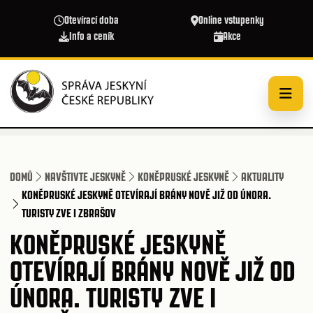
Přejít k hlavnímu obsahu
Otevírací doba
Online vstupenky
Info a ceník
Akce
DOMŮ
NAVŠTIVTE JESKYNĚ
KONĚPRUSKÉ JESKYNĚ
AKTUALITY
KONĚPRUSKÉ JESKYNĚ OTEVÍRAJÍ BRÁNY NOVĚ JIŽ OD ÚNORA.
TURISTY ZVE I ZBRAŠOV
KONĚPRUSKÉ JESKYNĚ
OTEVÍRAJÍ BRÁNY NOVĚ JIŽ OD
ÚNORA. TURISTY ZVE I