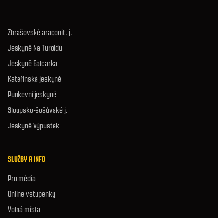
Zbrašovské aragonit. j.
Jeskyně Na Turoldu
Jeskyně Balcarka
Kateřinská jeskyně
Punkevní jeskyně
Sloupsko-šošůvské j.
Jeskyně Výpustek
SLUŽBY A INFO
Pro média
Online vstupenky
Volná místa