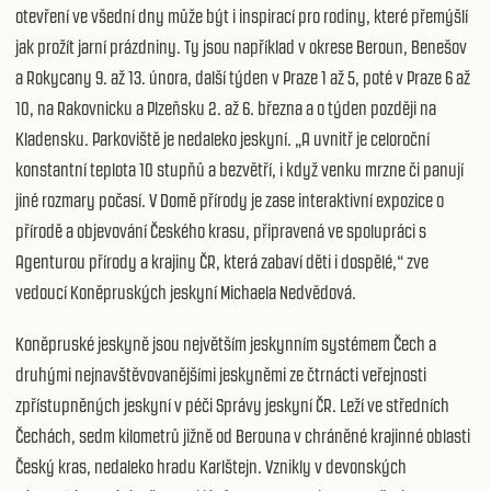
otevření ve všední dny může být i inspirací pro rodiny, které přemýšlí
jak prožít jarní prázdniny. Ty jsou například v okrese Beroun, Benešov
a Rokycany 9. až 13. února, další týden v Praze 1 až 5, poté v Praze 6 až
10, na Rakovnicku a Plzeňsku 2. až 6. března a o týden později na
Kladensku. Parkoviště je nedaleko jeskyní. „A uvnitř je celoroční
konstantní teplota 10 stupňů a bezvětří, i když venku mrzne či panují
jiné rozmary počasí. V Domě přírody je zase interaktivní expozice o
přírodě a objevování Českého krasu, připravená ve spolupráci s
Agenturou přírody a krajiny ČR, která zabaví děti i dospělé,“ zve
vedoucí Koněpruských jeskyní Michaela Nedvědová.
Koněpruské jeskyně jsou největším jeskynním systémem Čech a
druhými nejnavštěvovanějšími jeskyněmi ze čtrnácti veřejnosti
zpřístupněných jeskyní v péči Správy jeskyní ČR. Leží ve středních
Čechách, sedm kilometrů jižně od Berouna v chráněné krajinné oblasti
Český kras, nedaleko hradu Karlštejn. Vznikly v devonských