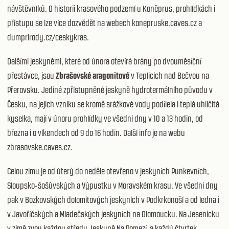
návštěvníků. O historii krasového podzemí u Koněprus, prohlídkách i
přístupu se lze více dozvědět na webech konepruske.caves.cz a
dumprirody.cz/ceskykras.
Dalšími jeskyněmi, které od února otevírá brány po dvouměsíční
přestávce, jsou
Zbrašovské aragonitové
v Teplicích nad Bečvou na
Přerovsku. Jediné zpřístupněné jeskyně hydrotermálního původu v
Česku, na jejich vzniku se kromě srážkové vody podílela i teplá uhličitá
kyselka, mají v únoru prohlídky ve všední dny v 10 a 13 hodin, od
března i o víkendech od 9 do 16 hodin. Další info je na webu
zbrasovske.caves.cz.
Celou zimu je od úterý do neděle otevřeno v jeskyních Punkevních,
Sloupsko-šošůvských a Výpustku v Moravském krasu. Ve všední dny
pak v Bozkovských dolomitových jeskyních v Podkrkonoší a od ledna i
v Javoříčských a Mladečských jeskyních na Olomoucku. Na Jesenicku
v zimě zvou každou středu Jeskyně Na Pomezí a každý čtvrtek