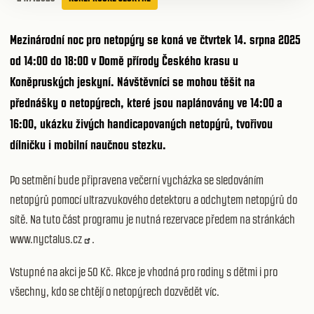
Mezinárodní noc pro netopýry se koná ve čtvrtek 14. srpna 2025
od 14:00 do 18:00 v Domě přírody Českého krasu u
Koněpruských jeskyní. Návštěvníci se mohou těšit na
přednášky o netopýrech, které jsou naplánovány ve 14:00 a
16:00, ukázku živých handicapovaných netopýrů, tvořivou
dílničku i mobilní naučnou stezku.
Po setmění bude připravena večerní vycházka se sledováním
netopýrů pomocí ultrazvukového detektoru a odchytem netopýrů do
sítě. Na tuto část programu je nutná rezervace předem na stránkách
www.nyctalus.cz
.
Vstupné na akci je 50 Kč. Akce je vhodná pro rodiny s dětmi i pro
všechny, kdo se chtějí o netopýrech dozvědět víc.