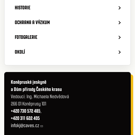
HISTORIE
OCHRANA A VÝZKUM
FOTOGALERIE
OKOLÍ
Koněpruské jeskyně
a Dům přírody Českého krasu
Vedoucí: Ing. Michaela Nedvědová
266 01 Koněprusy 101
+420 730 572 485
,
+420 311 622 405
infokj@caves.cz