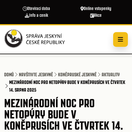
Přejít k hlavnímu obsahu
Otevírací doba
Online vstupenky
Info a ceník
Akce
DOMŮ
NAVŠTIVTE JESKYNĚ
KONĚPRUSKÉ JESKYNĚ
AKTUALITY
MEZINÁRODNÍ NOC PRO NETOPÝRY BUDE V KONĚPRUSÍCH VE ČTVRTEK
14. SRPNA 2025
MEZINÁRODNÍ NOC PRO
NETOPÝRY BUDE V
KONĚPRUSÍCH VE ČTVRTEK 14.