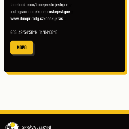
facebook.com/konepruskejeskyne
instagram.com/konepruskejeskyne
www.dumprirody.cz/ceskykras
GPS: 49°54′58″N; 14°04′08″E
MAPA