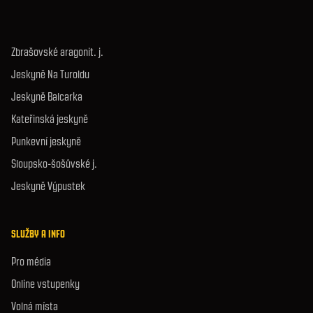
Zbrašovské aragonit. j.
Jeskyně Na Turoldu
Jeskyně Balcarka
Kateřinská jeskyně
Punkevní jeskyně
Sloupsko-šošůvské j.
Jeskyně Výpustek
SLUŽBY A INFO
Pro média
Online vstupenky
Volná místa