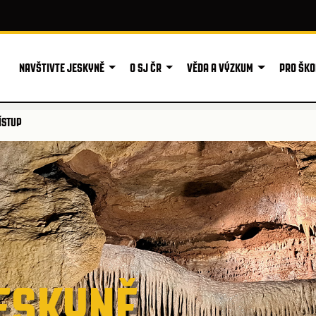
NAVŠTIVTE JESKYNĚ
O SJ ČR
VĚDA A VÝZKUM
PRO ŠKO
ÍSTUP
ESKYNĚ