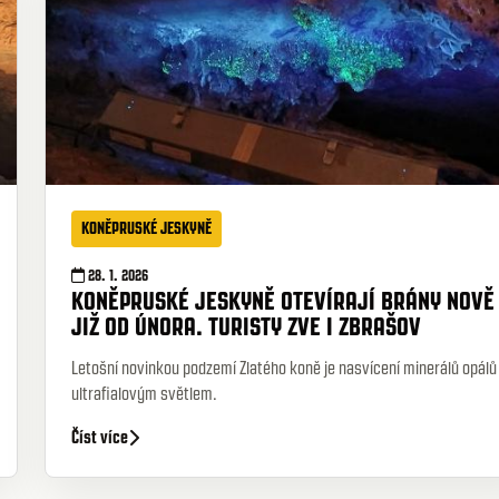
KONĚPRUSKÉ JESKYNĚ
28. 1. 2026
KONĚPRUSKÉ JESKYNĚ OTEVÍRAJÍ BRÁNY NOVĚ
JIŽ OD ÚNORA. TURISTY ZVE I ZBRAŠOV
Letošní novinkou podzemí Zlatého koně je nasvícení minerálů opálů
ultrafialovým světlem.
Číst více