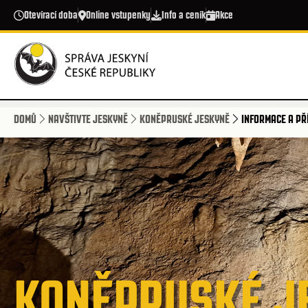
Přejít k hlavnímu obsahu
Otevírací doba
Online vstupenky
Info a ceník
Akce
DOMŮ
NAVŠTIVTE JESKYNĚ
KONĚPRUSKÉ JESKYNĚ
INFORMACE A PŘ
KONĚPRUSKÉ J