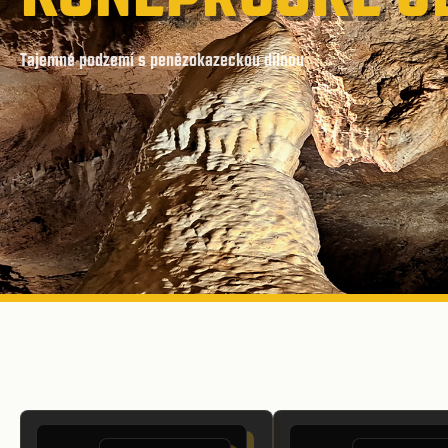
Tajemné podzemí s penězokazeckou dílnou