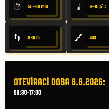
50–60 min
9–10,5˚C
620 m
483
OTEVÍRACÍ DOBA 8.8.2026:
08:30-17:00