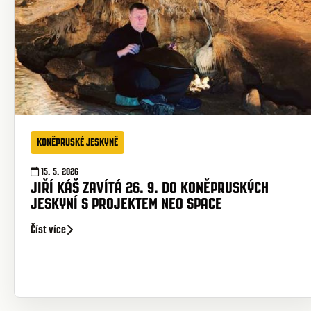
KONĚPRUSKÉ JESKYNĚ
15. 5. 2026
JIŘÍ KÁŠ ZAVÍTÁ 26. 9. DO KONĚPRUSKÝCH
JESKYNÍ S PROJEKTEM NEO SPACE
Číst více