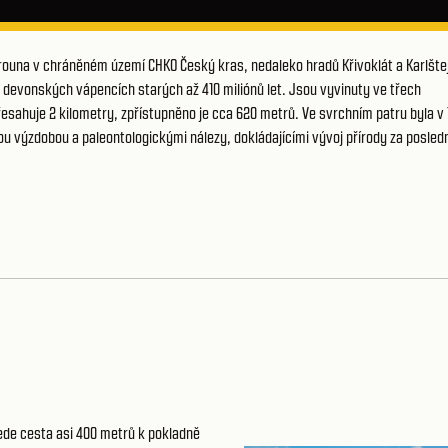
rouna v chráněném území CHKO Český kras, nedaleko hradů Křivoklát a Karlšte
v devonských vápencích starých až 410 miliónů let. Jsou vyvinuty ve třech
esahuje 2 kilometry, zpřístupněno je cca 620 metrů. Ve svrchním patru byla v 
u výzdobou a paleontologickými nálezy, dokládajícími vývoj přírody za posled
vede cesta asi 400 metrů k pokladně