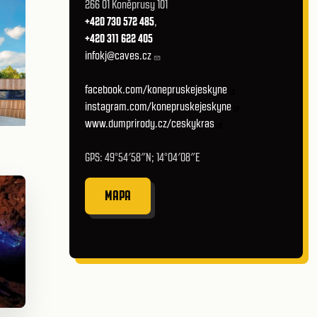
266 01 Koněprusy 101
+420 730 572 485
,
+420 311 622 405
infokj@caves.cz
facebook.com/konepruskejeskyne
instagram.com/konepruskejeskyne
www.dumprirody.cz/ceskykras
GPS: 49°54′58″N; 14°04′08″E
MAPA