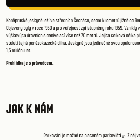
Koněpruské jeskyně leží ve středních Čechách, sedm kilometrů jižně od Be
Objeveny byly v roce 1950 a pro veřejnost zpřístupněny roku 1959. Vznikly 
výškových úrovních s denivelací více než 70 metrů. Jejich celková délka př
století tajná penězokazecká dílna. Jeskyně jsou jedinečné svou opálonosno
1,5 miliónu let.
Prohlídka je s průvodcem.
JAK K NÁM
Parkování je možné na placeném
parkovišti
. Z něj 