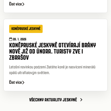
Číst více
KONĚPRUSKÉ JESKYNĚ
28. 1. 2026
KONĚPRUSKÉ JESKYNĚ OTEVÍRAJÍ BRÁNY
NOVĚ JIŽ OD ÚNORA. TURISTY ZVE I
ZBRAŠOV
Letošní novinkou podzemí Zlatého koně je nasvícení minerálů
opálů ultrafialovým světlem.
Číst více
VŠECHNY AKTUALITY JESKYNĚ