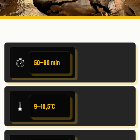
50–60 min
9–10,5˚C