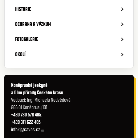
HISTORIE
OCHRANA A VÝZKUM
FOTOGALERIE
OKOLÍ
Koněpruské jeskyně
a Dům přírody Českého krasu
Vedoucí: Ing. Michaela Nedvědová
266 01 Koněprusy 101
+420 730 572 485
,
+420 311 622 405
infokj@caves.cz