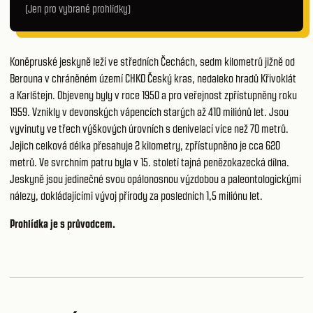
(Jen pro vybrané prohlídky)
Koněpruské jeskyně leží ve středních Čechách, sedm kilometrů jižně od
Berouna v chráněném území CHKO Český kras, nedaleko hradů Křivoklát
a Karlštejn. Objeveny byly v roce 1950 a pro veřejnost zpřístupněny roku
1959. Vznikly v devonských vápencích starých až 410 miliónů let. Jsou
vyvinuty ve třech výškových úrovních s denivelací více než 70 metrů.
Jejich celková délka přesahuje 2 kilometry, zpřístupněno je cca 620
metrů. Ve svrchním patru byla v 15. století tajná penězokazecká dílna.
Jeskyně jsou jedinečné svou opálonosnou výzdobou a paleontologickými
nálezy, dokládajícími vývoj přírody za posledních 1,5 miliónu let.
Prohlídka je s průvodcem.