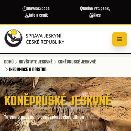
Přejít k hlavnímu obsahu
Otevírací doba
Online vstupenky
Info a ceník
Akce
DOMŮ
NAVŠTIVTE JESKYNĚ
KONĚPRUSKÉ JESKYNĚ
INFORMACE A PŘÍSTUP
KONĚPRUSKÉ JESKYNĚ
Tajemné podzemí s penězokazeckou dílnou