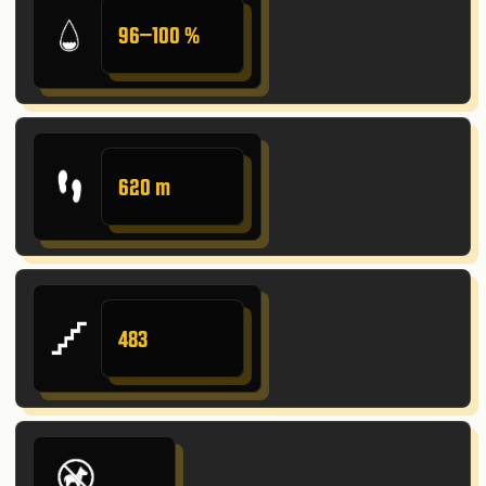
96–100 %
620 m
483