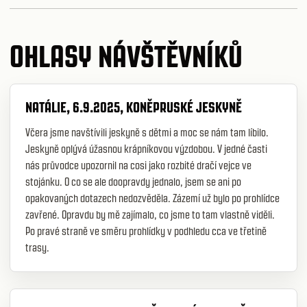
OHLASY NÁVŠTĚVNÍKŮ
NATÁLIE, 6.9.2025, KONĚPRUSKÉ JESKYNĚ
Včera jsme navštívili jeskyně s dětmi a moc se nám tam líbilo.
Jeskyně oplývá úžasnou krápníkovou výzdobou. V jedné časti
nás průvodce upozornil na cosi jako rozbité dračí vejce ve
stojánku. O co se ale doopravdy jednalo, jsem se ani po
opakovaných dotazech nedozvěděla. Zázemí už bylo po prohlídce
zavřené. Opravdu by mě zajímalo, co jsme to tam vlastně viděli.
Po pravé straně ve směru prohlídky v podhledu cca ve třetině
trasy.