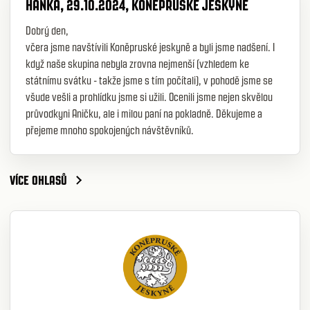
HANKA, 29.10.2024, KONĚPRUSKÉ JESKYNĚ
Dobrý den,
včera jsme navštívili Koněpruské jeskyně a byli jsme nadšení. I
když naše skupina nebyla zrovna nejmenší (vzhledem ke
státnímu svátku - takže jsme s tím počítali), v pohodě jsme se
všude vešli a prohlídku jsme si užili. Ocenili jsme nejen skvělou
průvodkyni Aničku, ale i milou paní na pokladně. Děkujeme a
přejeme mnoho spokojených návštěvníků.
VÍCE OHLASŮ