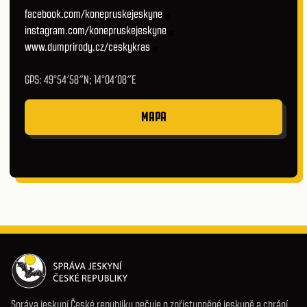
facebook.com/konepruskejeskyne
instagram.com/konepruskejeskyne
www.dumprirody.cz/ceskykras
GPS: 49°54′58″N; 14°04′08″E
MAPA
Správa jeskyní České republiky pečuje o zpřístupněné jeskyně a chrání