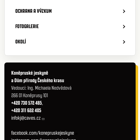
OCHRANA A VÝZKUM
FOTOGALERIE
OKOLÍ
Koněpruské jeskyně
a Dům přírody Českého krasu
Vedoucí: Ing. Michaela Nedvědová
266 01 Koněprusy 101
+420 730 572 485
,
+420 311 622 405
infokj@caves.cz
facebook.com/konepruskejeskyne