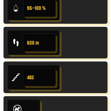
96–100 %
620 m
483