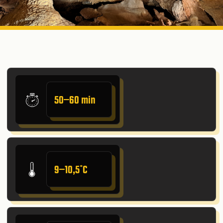
50–60 min
9–10,5˚C