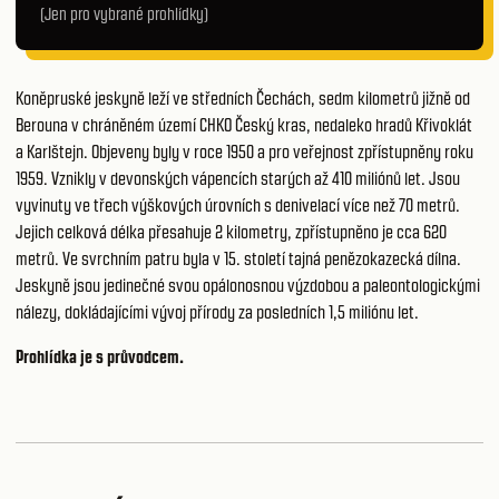
(Jen pro vybrané prohlídky)
Koněpruské jeskyně leží ve středních Čechách, sedm kilometrů jižně od
Berouna v chráněném území CHKO Český kras, nedaleko hradů Křivoklát
a Karlštejn. Objeveny byly v roce 1950 a pro veřejnost zpřístupněny roku
1959. Vznikly v devonských vápencích starých až 410 miliónů let. Jsou
vyvinuty ve třech výškových úrovních s denivelací více než 70 metrů.
Jejich celková délka přesahuje 2 kilometry, zpřístupněno je cca 620
metrů. Ve svrchním patru byla v 15. století tajná penězokazecká dílna.
Jeskyně jsou jedinečné svou opálonosnou výzdobou a paleontologickými
nálezy, dokládajícími vývoj přírody za posledních 1,5 miliónu let.
Prohlídka je s průvodcem.