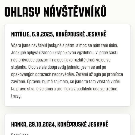
OHLASY NÁVŠTĚVNÍKŮ
NATÁLIE, 6.9.2025, KONĚPRUSKÉ JESKYNĚ
Včera jsme navštívili jeskyně s dětmi a moc se nám tam líbilo.
Jeskyně oplývá úžasnou krápníkovou výzdobou. V jedné časti
nás průvodce upozornil na cosi jako rozbité dračí vejce ve
stojánku. O co se ale doopravdy jednalo, jsem se ani po
opakovaných dotazech nedozvěděla. Zázemí už bylo po prohlídce
zavřené. Opravdu by mě zajímalo, co jsme to tam vlastně viděli.
Po pravé straně ve směru prohlídky v podhledu cca ve třetině
trasy.
HANKA, 29.10.2024, KONĚPRUSKÉ JESKYNĚ