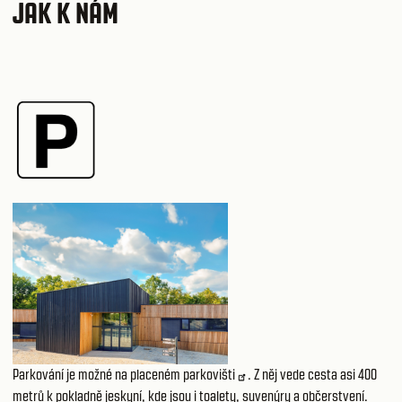
JAK K NÁM
Parkování je možné na placeném
parkovišti
. Z něj vede cesta asi 400
metrů k pokladně jeskyní, kde jsou i toalety, suvenýry a občerstvení.