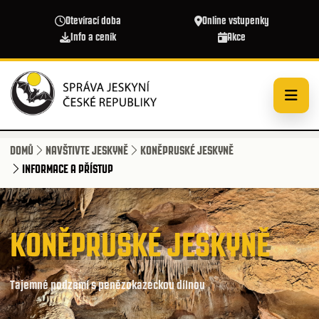
Přejít k hlavnímu obsahu
Otevírací doba
Online vstupenky
Info a ceník
Akce
DOMŮ
NAVŠTIVTE JESKYNĚ
KONĚPRUSKÉ JESKYNĚ
INFORMACE A PŘÍSTUP
KONĚPRUSKÉ JESKYNĚ
Tajemné podzemí s penězokazeckou dílnou