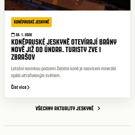
KONĚPRUSKÉ JESKYNĚ
28. 1. 2026
KONĚPRUSKÉ JESKYNĚ OTEVÍRAJÍ BRÁNY
NOVĚ JIŽ OD ÚNORA. TURISTY ZVE I
ZBRAŠOV
Letošní novinkou podzemí Zlatého koně je nasvícení minerálů
opálů ultrafialovým světlem.
Číst více
VŠECHNY AKTUALITY JESKYNĚ