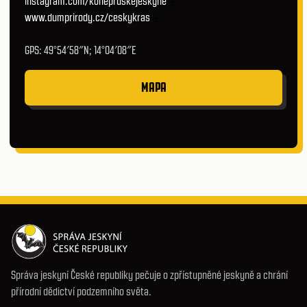
instagram.com/konepruskejeskyne
www.dumprirody.cz/ceskykras
GPS: 49°54′58″N; 14°04′08″E
MAPA
Správa jeskyní České republiky pečuje o zpřístupněné jeskyně a chrání
přírodní dědictví podzemního světa.